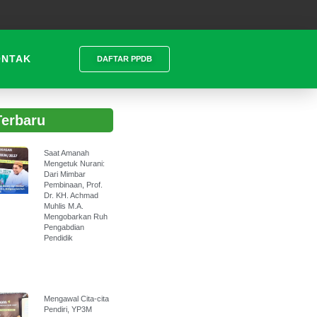
ONTAK
DAFTAR PPDB
Terbaru
Saat Amanah
Mengetuk Nurani:
Dari Mimbar
Pembinaan, Prof.
Dr. KH. Achmad
Muhlis M.A.
Mengobarkan Ruh
Pengabdian
Pendidik
Mengawal Cita-cita
Pendiri, YP3M