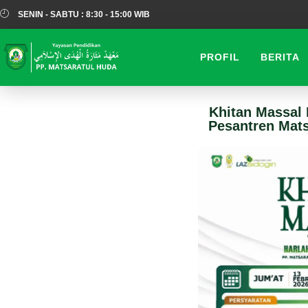
SENIN - SABTU : 8:30 - 15:00 WIB
Lompat
ke
PROFIL
BERITA
konten
Khitan Massal
Pesantren Mat