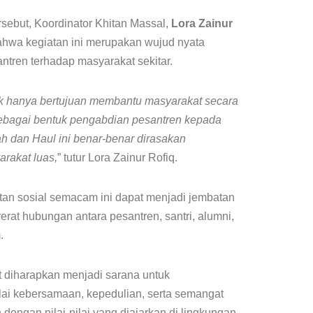
sebut, Koordinator Khitan Massal,
Lora Zainur
wa kegiatan ini merupakan wujud nyata
ntren terhadap masyarakat sekitar.
dak hanya bertujuan membantu masyarakat secara
sebagai bentuk pengabdian pesantren kepada
ah dan Haul ini benar-benar dirasakan
rakat luas,
” tutur Lora Zainur Rofiq.
atan sosial semacam ini dapat menjadi jembatan
at hubungan antara pesantren, santri, alumni,
.
t diharapkan menjadi sarana untuk
ai kebersamaan, kepedulian, serta semangat
 dengan nilai-nilai yang diajarkan di lingkungan