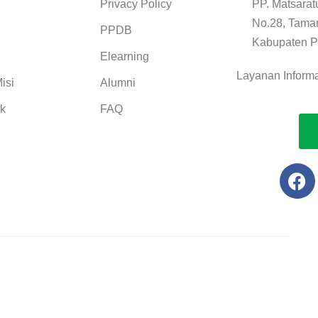
Privacy Policy
PP. Matsarat
No.28, Tama
h
PPDB
Kabupaten P
Elearning
Layanan Inform
isi
Alumni
ik
FAQ