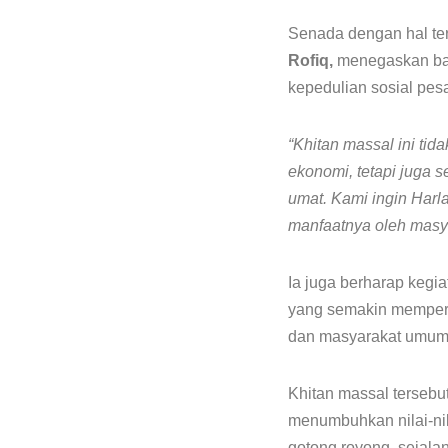
Senada dengan hal ter
Rofiq,
menegaskan bah
kepedulian sosial pesa
“Khitan massal ini ti
ekonomi, tetapi juga 
umat. Kami ingin Harl
manfaatnya oleh masya
Ia juga berharap kegi
yang semakin memperer
dan masyarakat umum
Khitan massal tersebu
menumbuhkan nilai-nil
gotong royong, sejalan