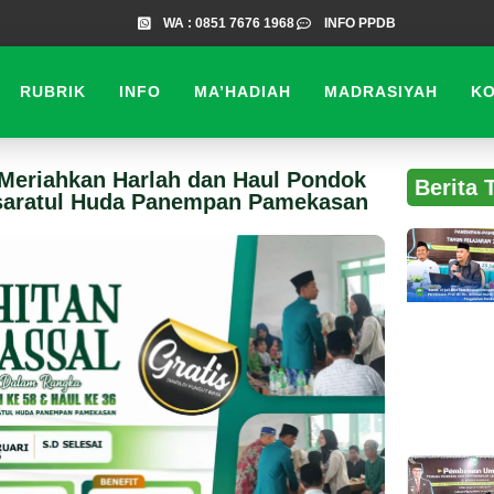
WA : 0851 7676 1968
INFO PPDB
RUBRIK
INFO
MA’HADIAH
MADRASIYAH
K
 Meriahkan Harlah dan Haul Pondok
Berita 
saratul Huda Panempan Pamekasan