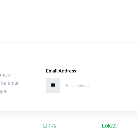
Email Address
rmasi
 ke email
nya.
Links
Lokasi