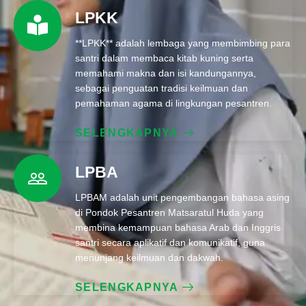
LPKK
**LPKK** adalah lembaga yang membimbing para
santri dalam membaca kitab kuning serta
memahami makna dan isi kandungannya,
sebagai penguatan tradisi keilmuan dan
pemahaman agama di lingkungan pesantren.
SELENGKAPNYA
LPBA
LPBAM adalah unit pengembangan bahasa asing
di Pondok Pesantren Matsaratul Huda yang
membina kemampuan bahasa Arab dan Inggris
santri secara aplikatif dan komunikatif, guna
menunjang keilmuan dan dakwah.
SELENGKAPNYA