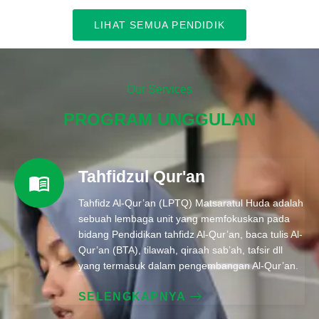
LIHAT SEMUA PENDIDIK
Our Services
PROGRAM UNGGULAN
Tahfidzul Qur'an
Tahfidz Al-Qur’an (LPTQ) Matsaratul Huda adalah
sebuah lembaga unit yang memfokuskan pada
bidang Pendidikan tahfidz Al-Qur’an, baca tulis Al-
Qur’an (BTA), tilawah, qiraah sab’ah, tafsir dll
yang termasuk dalam pengembangan Al-Qur’an.
SELENGKAPNYA