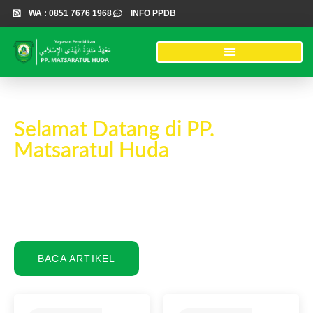
WA : 0851 7676 1968
INFO PPDB
Lompat
ke
konten
Selamat Datang di PP.
Matsaratul Huda
Menjaga tradisi Salaf yang baik dan berinovasi menjadi lebih
baik
BACA ARTIKEL