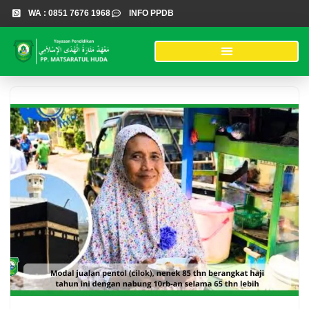
WA : 0851 7676 1968
INFO PPDB
Lompat
ke
konten