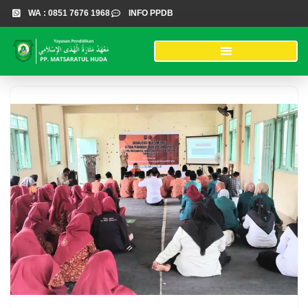
WA : 0851 7676 1968
INFO PPDB
Lompat
ke
konten