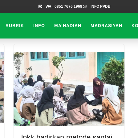
WA : 0851 7676 1968
INFO PPDB
RUBRIK
INFO
MA’HADIAH
MADRASIYAH
K
lpkk hadirkan metode santai,