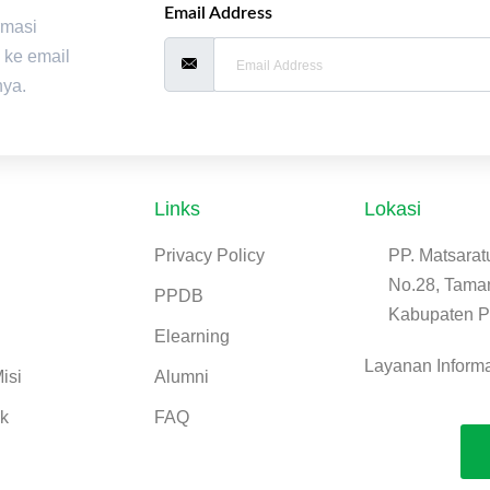
Email Address
rmasi
 ke email
nya.
Links
Lokasi
Privacy Policy
PP. Matsarat
No.28, Tama
h
PPDB
Kabupaten P
Elearning
Layanan Inform
isi
Alumni
ik
FAQ